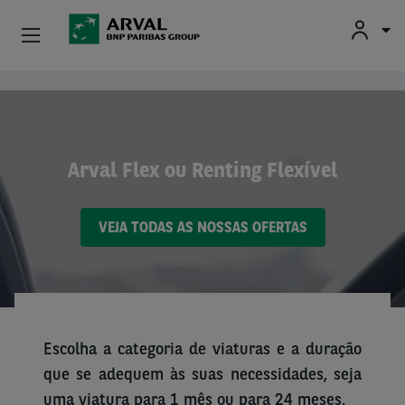
Particulares
Passar para o conteúdo principal
Profissionais E Pequenas Empresas
Arval Flex ou Renting Flexível
Médias E Grandes Empresas
VEJA TODAS AS NOSSAS OFERTAS
Carros Usados
Parceiros
Sobre A Arval
Escolha a categoria de viaturas e a duração
Condutores
que se adequem às suas necessidades, seja
uma viatura para 1 mês ou para 24 meses.