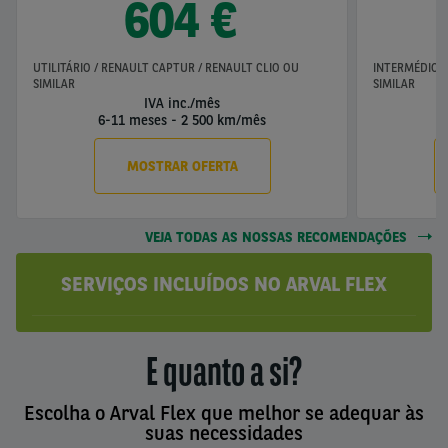
604 €
UTILITÁRIO / RENAULT CAPTUR / RENAULT CLIO OU
INTERMÉDIO /
SIMILAR
SIMILAR
IVA inc./mês
6-11 meses
-
2 500 km/mês
6
MOSTRAR OFERTA
VEJA TODAS AS NOSSAS RECOMENDAÇÕES
SERVIÇOS INCLUÍDOS NO ARVAL FLEX
E quanto a si?
Escolha o Arval Flex que melhor se adequar às
suas necessidades