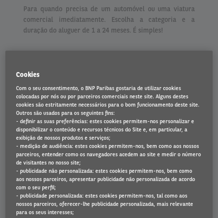
Para quando precisa de um automóvel ou uma viatura
comercial imediatamente. Escolha a categoria e a
duração do aluguer de 1 a 24 meses. É simples!
Cookies
Tranquilidade
Com o seu consentimento, o BNP Paribas gostaria de utilizar cookies
colocadas por nós ou por parceiros comerciais neste site. Alguns destes
Tem acesso total a todos os serviços e ao apoio ao cliente
cookies são estritamente necessários para o bom funcionamento deste site.
excecional da Arval.
Outros são usados para os seguintes fins:
- definir as suas preferências: estes cookies permitem-nos personalizar e
disponibilizar o conteúdo e recursos técnicos do Site e, em particular, a
exibição de nossos produtos e serviços;
- medição de audiência: estes cookies permitem-nos, bem como aos nossos
parceiros, entender como os navegadores acedem ao site e medir o número
de visitantes no nosso site;
Qualidade
- publicidade não personalizada: estes cookies permitem-nos, bem como
aos nossos parceiros, apresentar publicidade não personalizada de acordo
Uma vasta gama de categorias de viaturas, todas de topo
com o seu perfil;
e totalmente equipadas.
- publicidade personalizada: estes cookies permitem-nos, tal como aos
nossos parceiros, oferecer-lhe publicidade personalizada, mais relevante
para os seus interesses;