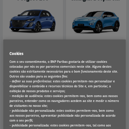
367 €
460 €
Cookies
STYLE TURBO 100 CV CVM6
BEV RWD PRO - AUT: 520 KM
Com o seu consentimento, o BNP Paribas gostaria de utilizar cookies
IVA inc./mês
+IVA/mês
colocadas por nós ou por parceiros comerciais neste site. Alguns destes
72 meses
-
10000 km/ano
72 meses
-
10000 km/ano
cookies são estritamente necessários para o bom funcionamento deste site.
Outros são usados para os seguintes fins:
- definir as suas preferências: estes cookies permitem-nos personalizar e
Oferta Especial
Oferta Especial
disponibilizar o conteúdo e recursos técnicos do Site e, em particular, a
exibição de nossos produtos e serviços;
- medição de audiência: estes cookies permitem-nos, bem como aos nossos
parceiros, entender como os navegadores acedem ao site e medir o número
Ford Puma Gen-E - 100% Elétrico
BYD Seal 6 DM-i Touring - PHEV
de visitantes no nosso site;
- publicidade não personalizada: estes cookies permitem-nos, bem como
aos nossos parceiros, apresentar publicidade não personalizada de acordo
com o seu perfil;
- publicidade personalizada: estes cookies permitem-nos, tal como aos