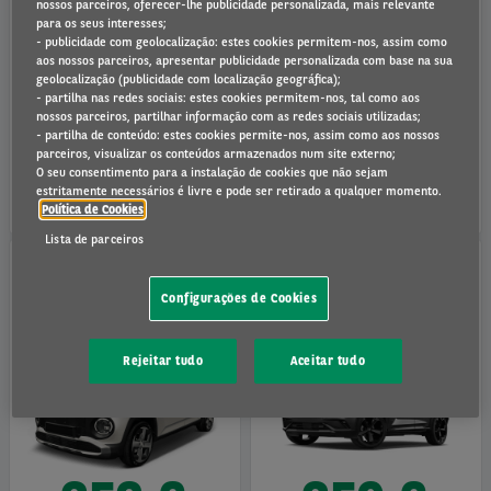
nossos parceiros, oferecer-lhe publicidade personalizada, mais relevante
para os seus interesses;
- publicidade com geolocalização: estes cookies permitem-nos, assim como
aos nossos parceiros, apresentar publicidade personalizada com base na sua
379 €
525 €
geolocalização (publicidade com localização geográfica);
- partilha nas redes sociais: estes cookies permitem-nos, tal como aos
nossos parceiros, partilhar informação com as redes sociais utilizadas;
- partilha de conteúdo: estes cookies permite-nos, assim como aos nossos
GEN-E - AUT: 376 KM
CONFORT - AUT: 100 KM
parceiros, visualizar os conteúdos armazenados num site externo;
+IVA/mês
+IVA/mês
O seu consentimento para a instalação de cookies que não sejam
60 meses
-
15000 km/ano
72 meses
-
10000 km/ano
estritamente necessários é livre e pode ser retirado a qualquer momento.
Política de Cookies
Lista de parceiros
Configurações de Cookies
Hyundai Inster - 100% Elétrico
Nissan Juke Manual
Rejeitar tudo
Aceitar tudo