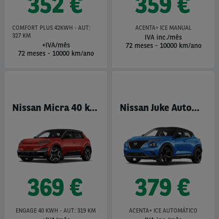
352 €
359 €
COMFORT PLUS 42KWH - AUT:
ACENTA+ ICE MANUAL
327 KM
IVA inc./mês
+IVA/mês
72 meses
-
10000 km/ano
72 meses
-
10000 km/ano
Nissan Micra 40 kWh - 100% Elétrico
Nissan Juke Automático
369 €
379 €
ENGAGE 40 KWH - AUT: 319 KM
ACENTA+ ICE AUTOMÁTICO