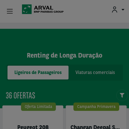
Particulares
Passar para o conteúdo principal
Profissionais E Pequenas Empresas
Renting de Longa Duração
Médias E Grandes Empresas
Ligeiros de Passageiros
Viaturas comerciais
Carros Usados
Parceiros
36 OFERTAS
Sobre A Arval
Oferta Limitada
Campanha Primavera
Condutores
Peugeot 208
Changan Deepal S05 BEV RWD PRO - 100% Elétrico