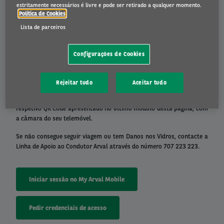
formulário de declaração de acidente em vigor na União Europeia ou
estritamente necessários é livre e pode ser retirado a qualquer momento.
aceder a
https://www.e-segurnet.pt/
e fazer o seu upload no My
Política de Cookies
Arval Mobile. Pode também adicionar fotografias da situação, que
Lista de parceiros
nos poderão ajudar a evitar discussões posteriores. Se existirem
feridos ou discordância entre as partes, recomendamos que chame
as autoridades ao local.
Configurações de Cookies
O Processo de Participação de Sinistros, encontra-se apenas
disponível na versão mobile. Se estiver a navegar no site através do
Rejeitar tudo
Aceitar tudo
seu smartphone, pode aceder à aplicação clicando no botão abaixo.
Se estiver a visualisar esta página num pc, deverá fazer o scan do
respetivo QR Code apresentado no último módulo desta página, com
a câmara do seu telemóvel.
Se não consegue seguir viagem ou tem Danos nos Vidros, contacte a
Linha de Apoio ao Condutor Arval através do número 707 223 223.
Iniciar sessão no My Arval Mobile
Pedir credenciais de acesso