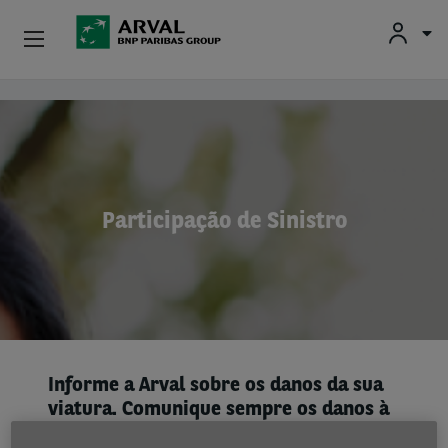
Particulares
Passar para o conteúdo principal
Profissionais E Pequenas Empresas
Médias E Grandes Empresas
Participação de Sinistro
Carros Usados
Parceiros
Sobre A Arval
Informe a Arval sobre os danos da sua
Condutores
viatura. Comunique sempre os danos à
Arval o mais rapidamente possível