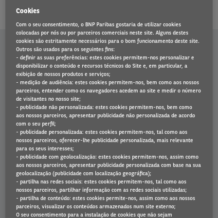
através do My Arval Mobile.
Cookies
Com o seu consentimento, o BNP Paribas gostaria de utilizar cookies
colocadas por nós ou por parceiros comerciais neste site. Alguns destes
Left
cookies são estritamente necessários para o bom funcionamento deste site.
column
Outros são usados para os seguintes fins:
- definir as suas preferências: estes cookies permitem-nos personalizar e
disponibilizar o conteúdo e recursos técnicos do Site e, em particular, a
exibição de nossos produtos e serviços;
- medição de audiência: estes cookies permitem-nos, bem como aos nossos
parceiros, entender como os navegadores acedem ao site e medir o número
de visitantes no nosso site;
- publicidade não personalizada: estes cookies permitem-nos, bem como
aos nossos parceiros, apresentar publicidade não personalizada de acordo
com o seu perfil;
- publicidade personalizada: estes cookies permitem-nos, tal como aos
nossos parceiros, oferecer-lhe publicidade personalizada, mais relevante
para os seus interesses;
- publicidade com geolocalização: estes cookies permitem-nos, assim como
COMO PARTICIPAR UM SINISTRO?
Right
aos nossos parceiros, apresentar publicidade personalizada com base na sua
geolocalização (publicidade com localização geográfica);
column
- partilha nas redes sociais: estes cookies permitem-nos, tal como aos
nossos parceiros, partilhar informação com as redes sociais utilizadas;
- partilha de conteúdo: estes cookies permite-nos, assim como aos nossos
Os sinistros devem ser reportados através do
My Arval Mobile
. Caso
parceiros, visualizar os conteúdos armazenados num site externo;
o acidente envolva terceiros, devem preencher em conjunto um
O seu consentimento para a instalação de cookies que não sejam