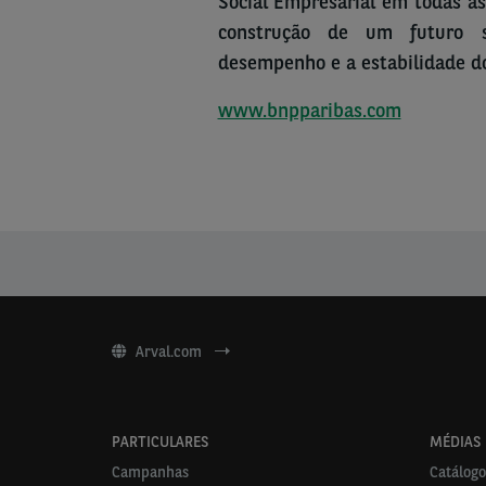
Social Empresarial em todas as
construção de um futuro 
desempenho e a estabilidade d
www.bnpparibas.com
Arval.com
PARTICULARES
MÉDIAS
Campanhas
Catálogo