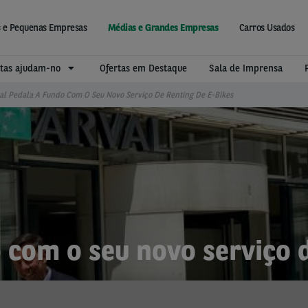
is e Pequenas Empresas
Médias e Grandes Empresas
Carros Usados
istas ajudam-no
Ofertas em Destaque
Sala de Imprensa
al Pedala A Fundo Com O Seu Novo Serviço De Renting De E-Bikes
 com o seu novo serviço 