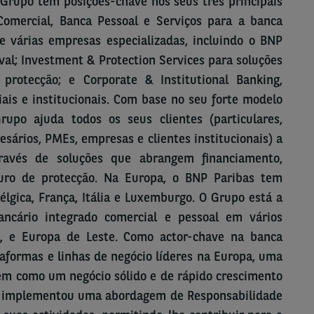
Grupo tem posições-chave nos seus três principais
Comercial, Banca Pessoal e Serviços para a banca
e várias empresas especializadas, incluindo o BNP
val; Investment & Protection Services para soluções
protecção; e Corporate & Institutional Banking,
ais e institucionais. Com base no seu forte modelo
Grupo ajuda todos os seus clientes (particulares,
sários, PMEs, empresas e clientes institucionais) a
través de soluções que abrangem financiamento,
uro de protecção. Na Europa, o BNP Paribas tem
lgica, França, Itália e Luxemburgo. O Grupo está a
ncário integrado comercial e pessoal em vários
ia, e Europa de Leste. Como actor-chave na banca
taformas e linhas de negócio líderes na Europa, uma
em como um negócio sólido e de rápido crescimento
as implementou uma abordagem de Responsabilidade