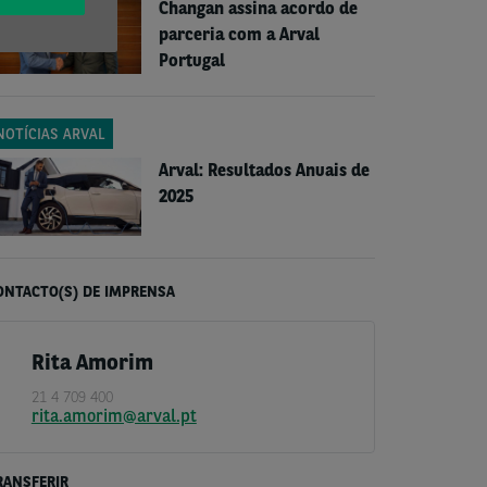
Changan assina acordo de
parceria com a Arval
Portugal
NOTÍCIAS ARVAL
Arval: Resultados Anuais de
2025
ONTACTO(S) DE IMPRENSA
Rita Amorim
21 4 709 400
rita.amorim@arval.pt
RANSFERIR