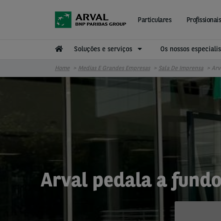
Passar para o conteúdo principal
Particulares
Profissiona
Soluções e serviços
Os nossos especial
Home
Medias E Grandes Empresas
Sala De Imprensa
Arv
Arval pedala a fundo