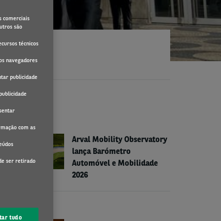
s comerciais
utros são
ecursos técnicos
 os navegadores
tar publicidade
publicidade
RESS RELEASES
sentar
NOTÍCIAS ARVAL
formação com as
Arval Mobility Observatory
teúdos
lança Barómetro
de ser retirado
Automóvel e Mobilidade
2026
NOTÍCIAS ARVAL
tar tudo