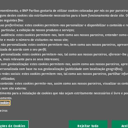
nsentimento, o BNP Paribas gostaria de utilizar cookies colocadas por nós ou por parceiro
Alguns destes cookies são estritamente necessários para o bom funcionamento deste site. O
s seguintes fins:
 suas preferências: estes cookies permitem-nos personalizar e disponibilizar o conteúdo e r
 particular, a exibição de nossos produtos e serviços;
NOTÍCIAS ARVAL
17 Maio 2023
 audiência: estes cookies permitem-nos, bem como aos nossos parceiros, entender como
te e medir o número de visitantes no nosso site;
e não personalizada: estes cookies permitem-nos, bem como aos nossos parceiros, apresen
izada de acordo com o seu perfil;
e personalizada: estes cookies permitem-nos, tal como aos nossos parceiros, oferecer-lhe 
P
a, mais relevante para os seus interesses;
e com geolocalização: estes cookies permitem-nos, assim como aos nossos parceiros, apre
personalizada com base na sua geolocalização (publicidade com localização geográfica);
as redes sociais: estes cookies permitem-nos, tal como aos nossos parceiros, partilhar in
 utilizadas;
e conteúdo: estes cookies permite-nos, assim como aos nossos parceiros, visualizar os con
 num site externo;
timento para a instalação de cookies que não sejam estritamente necessários é livre e po
momento.
LA A FUNDO COM O SEU
Cookies
ceiros
 DE RENTING DE E-BIKES
ações de Cookies
Rejeitar tudo
Acei