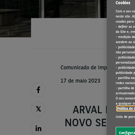
Cookies
Com o seu co
neste site. 
usados para o
- definir as
do Site e, em
- medição de
acedem ao si
- publicidad
não personal
- publicidad
personalizad
Comunicado de Imprensa
- publicidad
publicidade 
- partilha n
17 de maio 2023
redes sociais
- partilha d
armazenados
O seu consen
a qualquer 
ARVAL PEDA
Política de 
Lista de par
NOVO SERVIÇO
Configur