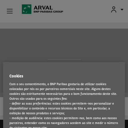
Particulares
Passar para o conteúdo principal
Profissionais E Pequenas Empresas
Médias E Grandes Empresas
V60
Carros Usados
Cookies
Com o seu consentimento, o BNP Paribas gostaria de utilizar cookies
Parceiros
colocadas por nós ou por parceiros comerciais neste site. Alguns destes
cookies são estritamente necessários para o bom funcionamento deste site.
Outros são usados para os seguintes fins:
…
Sobre A Arval
- definir as suas preferências: estes cookies permitem-nos personalizar e
LEIA MAIS
disponibilizar o conteúdo e recursos técnicos do Site e, em particular, a
exibição de nossos produtos e serviços;
Condutores
- medição de audiência: estes cookies permitem-nos, bem como aos nossos
parceiros, entender como os navegadores acedem ao site e medir o número
de visitantes no nosso site;