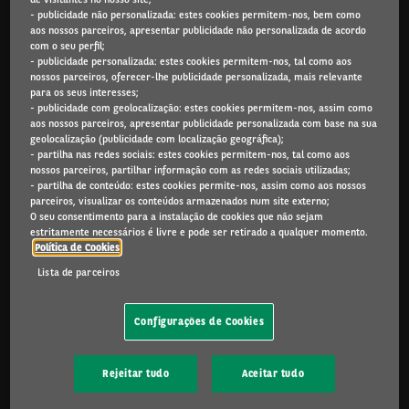
- publicidade não personalizada: estes cookies permitem-nos, bem como
Arval.com
aos nossos parceiros, apresentar publicidade não personalizada de acordo
com o seu perfil;
For the many journeys in life
- publicidade personalizada: estes cookies permitem-nos, tal como aos
nossos parceiros, oferecer-lhe publicidade personalizada, mais relevante
para os seus interesses;
- publicidade com geolocalização: estes cookies permitem-nos, assim como
aos nossos parceiros, apresentar publicidade personalizada com base na sua
PARTICULARES
geolocalização (publicidade com localização geográfica);
Campanhas
- partilha nas redes sociais: estes cookies permitem-nos, tal como aos
nossos parceiros, partilhar informação com as redes sociais utilizadas;
Renting Particulares
- partilha de conteúdo: estes cookies permite-nos, assim como aos nossos
Carros Usados
parceiros, visualizar os conteúdos armazenados num site externo;
Renting, Leasing ou Compra?
O seu consentimento para a instalação de cookies que não sejam
estritamente necessários é livre e pode ser retirado a qualquer momento.
My Arval Mobile
Política de Cookies
Porquê a Arval
Lista de parceiros
PROFISSIONAIS E PEQUENAS EMPRESAS
Configurações de Cookies
Campanhas
Ofertas Renting mais de 2 anos
Ofertas Renting menos de 2 anos
Rejeitar tudo
Aceitar tudo
Ofertas Viaturas Comerciais