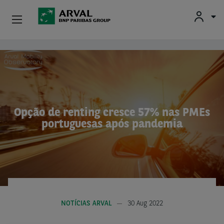
Particulares
Passar para o conteúdo principal
Profissionais E Pequenas Empresas
Médias E Grandes Empresas
Opção de renting cresce 57% nas PMEs
portuguesas após pandemia
Carros Usados
Parceiros
Sobre A Arval
Condutores
NOTÍCIAS ARVAL
30 Aug 2022