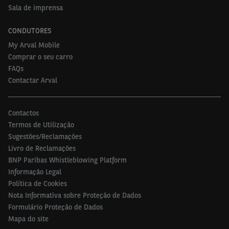
participantes foram recrutados por telefone e um
Sala de imprensa
link foi enviado para completar a pesquisa online.
CONDUTORES
Foram abrangidos 26 países dos quais 20 na Europa
My Arval Mobile
(Áustria, Alemanha, Bélgica, Espanha, França, Itália,
Comprar o seu carro
Luxemburgo, Holanda, Polônia, Portugal, Reino
FAQs
Contactar Arval
Unido, República Checa, Suíça, Finlândia, Dinamarca,
Noruega, Suécia, Grécia, Roménia, Eslováquia) além
dos importantes mercados da Rússia, Turquia e
Contactos
Termos de Utilização
Brasil. O estudo permite assim a comparação da
Sugestões/Reclamações
pesquisa realizada em 300 empresas portuguesas
Livro de Reclamações
com a média europeia.
BNP Paribas Whistleblowing Platform
Informação Legal
A distribuição das entrevistas foi a seguinte:
Política de Cookies
Nota Informativa sobre Proteção de Dados
32% foram empresas com menos de 10
Formulário Proteção de Dados
colaboradores
Mapa do site
24% foram empresas com número de