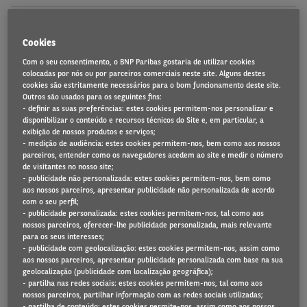
Cookies
Comunicado de Imprensa
Com o seu consentimento, o BNP Paribas gostaria de utilizar cookies
colocadas por nós ou por parceiros comerciais neste site. Alguns destes
Lisboa, 30 de agosto 2022
cookies são estritamente necessários para o bom funcionamento deste site.
Outros são usados para os seguintes fins:
- definir as suas preferências: estes cookies permitem-nos personalizar e
disponibilizar o conteúdo e recursos técnicos do Site e, em particular, a
exibição de nossos produtos e serviços;
Opção de renting cresce 57% nas PMEs portuguesas
- medição de audiência: estes cookies permitem-nos, bem como aos nossos
parceiros, entender como os navegadores acedem ao site e medir o número
após pandemia
de visitantes no nosso site;
- publicidade não personalizada: estes cookies permitem-nos, bem como
Barómetro Automóvel e de Mobilidade 2022 da
aos nossos parceiros, apresentar publicidade não personalizada de acordo
com o seu perfil;
Arval revela que 35% das PMEs nacionais
- publicidade personalizada: estes cookies permitem-nos, tal como aos
nossos parceiros, oferecer-lhe publicidade personalizada, mais relevante
consideram aumentar ou introduzir o renting
para os seus interesses;
como método de financiamento das suas frotas
- publicidade com geolocalização: estes cookies permitem-nos, assim como
aos nossos parceiros, apresentar publicidade personalizada com base na sua
no decorrer dos próximos 3 anos.
geolocalização (publicidade com localização geográfica);
Estudo do Arval Mobility Observatory revela que
- partilha nas redes sociais: estes cookies permitem-nos, tal como aos
nossos parceiros, partilhar informação com as redes sociais utilizadas;
uso de meios digitais está a transformar o
- partilha de conteúdo: estes cookies permite-nos, assim como aos nossos