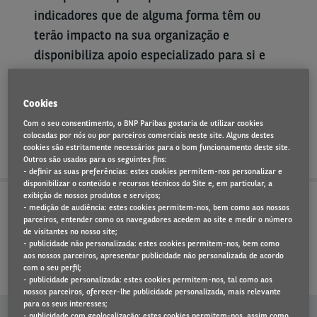
indicadores que de alguma forma têm ou
terão impacto na sua organização e
disponibiliza apoio especializado para si e
para a sua empresa. Nesta página, aceda a
indicadores de mercado e informação
Cookies
consultiva sobre o mercado automóvel e
Com o seu consentimento, o BNP Paribas gostaria de utilizar cookies
mobilidade.
colocadas por nós ou por parceiros comerciais neste site. Alguns destes
cookies são estritamente necessários para o bom funcionamento deste site.
Outros são usados para os seguintes fins:
- definir as suas preferências: estes cookies permitem-nos personalizar e
disponibilizar o conteúdo e recursos técnicos do Site e, em particular, a
exibição de nossos produtos e serviços;
- medição de audiência: estes cookies permitem-nos, bem como aos nossos
parceiros, entender como os navegadores acedem ao site e medir o número
OS DESAFIOS NO SETOR AUTOMÓVEL
de visitantes no nosso site;
- publicidade não personalizada: estes cookies permitem-nos, bem como
INDICADORES DE MERCADO
aos nossos parceiros, apresentar publicidade não personalizada de acordo
com o seu perfil;
- publicidade personalizada: estes cookies permitem-nos, tal como aos
nossos parceiros, oferecer-lhe publicidade personalizada, mais relevante
SERVIÇOS QUE ACRESCENTAM
para os seus interesses;
- publicidade com geolocalização: estes cookies permitem-nos, assim como