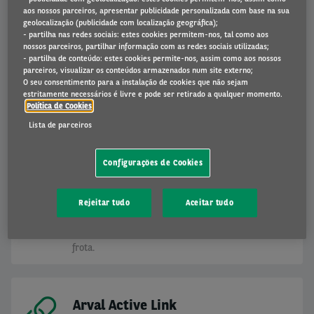
aos nossos parceiros, apresentar publicidade personalizada com base na sua
VALOR
geolocalização (publicidade com localização geográfica);
- partilha nas redes sociais: estes cookies permitem-nos, tal como aos
nossos parceiros, partilhar informação com as redes sociais utilizadas;
- partilha de conteúdo: estes cookies permite-nos, assim como aos nossos
Account Team
parceiros, visualizar os conteúdos armazenados num site externo;
O seu consentimento para a instalação de cookies que não sejam
estritamente necessários é livre e pode ser retirado a qualquer momento.
A gestão dos contactos é essencial para fazer
Política de Cookies
chegar serviços excecionais aos clientes.
Lista de parceiros
Configurações de Cookies
My Arval - Reporting
A nossa ferramenta para tomada de decisões com
Rejeitar tudo
Aceitar tudo
base em dados mais poderosa até agora, que lhe
dá as informações de que precisa sobre a sua
frota.
Arval Active Link