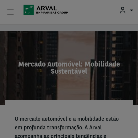
Particulares
Passar para o conteúdo principal
Profissionais E Pequenas Empresas
Médias E Grandes Empresas
Mercado Automóvel: Mobilidade
Sustentável
Carros Usados
Parceiros
Sobre A Arval
O mercado automóvel e a mobilidade estão
Condutores
em profunda transformação. A Arval
acompanha as principais tendências e