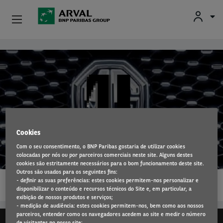
Particulares
Passar para o conteúdo principal
Profissionais E Pequenas Empresas
Médias E Grandes Empresas
Carros Usados
Cookies
MG
Com o seu consentimento, o BNP Paribas gostaria de utilizar cookies
Parceiros
colocadas por nós ou por parceiros comerciais neste site. Alguns destes
cookies são estritamente necessários para o bom funcionamento deste site.
Outros são usados para os seguintes fins:
1…
Sobre A Arval
- definir as suas preferências: estes cookies permitem-nos personalizar e
LEIA MAIS
disponibilizar o conteúdo e recursos técnicos do Site e, em particular, a
exibição de nossos produtos e serviços;
Condutores
- medição de audiência: estes cookies permitem-nos, bem como aos nossos
parceiros, entender como os navegadores acedem ao site e medir o número
de visitantes no nosso site;