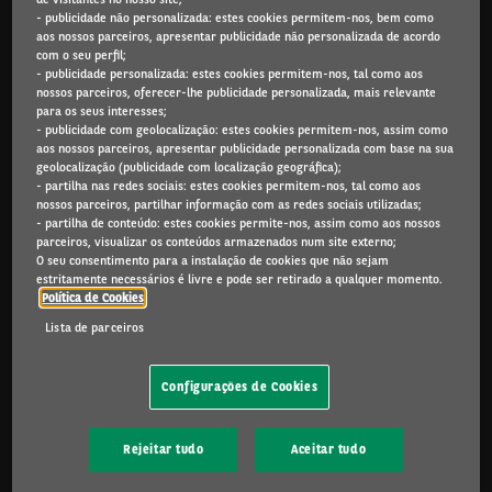
- publicidade não personalizada: estes cookies permitem-nos, bem como
Arval.com
aos nossos parceiros, apresentar publicidade não personalizada de acordo
com o seu perfil;
For the many journeys in life
- publicidade personalizada: estes cookies permitem-nos, tal como aos
nossos parceiros, oferecer-lhe publicidade personalizada, mais relevante
para os seus interesses;
- publicidade com geolocalização: estes cookies permitem-nos, assim como
aos nossos parceiros, apresentar publicidade personalizada com base na sua
PARTICULARES
geolocalização (publicidade com localização geográfica);
Campanhas
- partilha nas redes sociais: estes cookies permitem-nos, tal como aos
nossos parceiros, partilhar informação com as redes sociais utilizadas;
Renting Particulares
- partilha de conteúdo: estes cookies permite-nos, assim como aos nossos
Carros Usados
parceiros, visualizar os conteúdos armazenados num site externo;
Renting, Leasing ou Compra?
O seu consentimento para a instalação de cookies que não sejam
estritamente necessários é livre e pode ser retirado a qualquer momento.
My Arval Mobile
Política de Cookies
Porquê a Arval
Lista de parceiros
PROFISSIONAIS E PEQUENAS EMPRESAS
Configurações de Cookies
Campanhas
Ofertas Renting mais de 2 anos
Ofertas Renting menos de 2 anos
Rejeitar tudo
Aceitar tudo
Ofertas Viaturas Comerciais