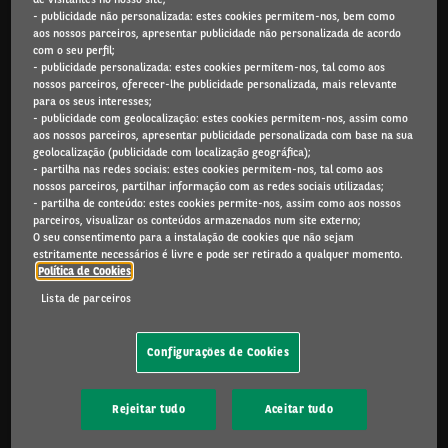
- publicidade não personalizada: estes cookies permitem-nos, bem como
Arval.com
aos nossos parceiros, apresentar publicidade não personalizada de acordo
com o seu perfil;
For the many journeys in life
- publicidade personalizada: estes cookies permitem-nos, tal como aos
nossos parceiros, oferecer-lhe publicidade personalizada, mais relevante
para os seus interesses;
- publicidade com geolocalização: estes cookies permitem-nos, assim como
aos nossos parceiros, apresentar publicidade personalizada com base na sua
PARTICULARES
geolocalização (publicidade com localização geográfica);
Campanhas
- partilha nas redes sociais: estes cookies permitem-nos, tal como aos
nossos parceiros, partilhar informação com as redes sociais utilizadas;
Renting Particulares
- partilha de conteúdo: estes cookies permite-nos, assim como aos nossos
Carros Usados
parceiros, visualizar os conteúdos armazenados num site externo;
Renting, Leasing ou Compra?
O seu consentimento para a instalação de cookies que não sejam
estritamente necessários é livre e pode ser retirado a qualquer momento.
My Arval Mobile
Política de Cookies
Porquê a Arval
Lista de parceiros
PROFISSIONAIS E PEQUENAS EMPRESAS
Configurações de Cookies
Campanhas
Ofertas Renting mais de 2 anos
Ofertas Renting menos de 2 anos
Rejeitar tudo
Aceitar tudo
Ofertas Viaturas Comerciais