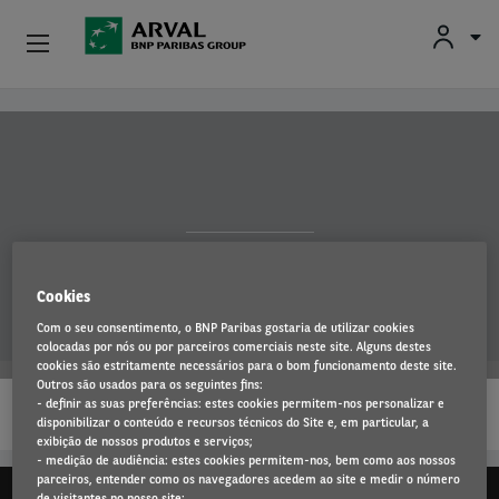
Particulares
Passar para o conteúdo principal
Profissionais E Pequenas Empresas
Médias E Grandes Empresas
Caddy
Carros Usados
Cookies
Com o seu consentimento, o BNP Paribas gostaria de utilizar cookies
Parceiros
colocadas por nós ou por parceiros comerciais neste site. Alguns destes
cookies são estritamente necessários para o bom funcionamento deste site.
Outros são usados para os seguintes fins:
…
Sobre A Arval
- definir as suas preferências: estes cookies permitem-nos personalizar e
LEIA MAIS
disponibilizar o conteúdo e recursos técnicos do Site e, em particular, a
exibição de nossos produtos e serviços;
Condutores
- medição de audiência: estes cookies permitem-nos, bem como aos nossos
parceiros, entender como os navegadores acedem ao site e medir o número
de visitantes no nosso site;