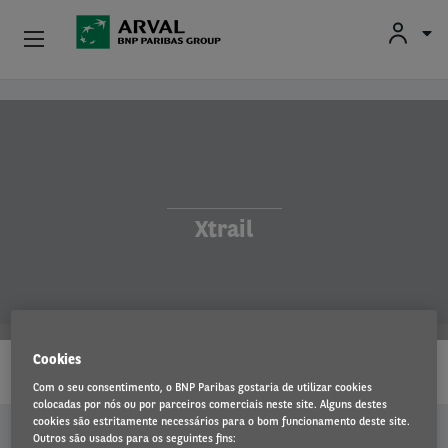
Particulares
Passar para o conteúdo principal
Profissionais E Pequenas Empresas
Médias E Grandes Empresas
Xtrail
Carros Usados
Parceiros
…
Sobre A Arval
Cookies
LEIA MAIS
Com o seu consentimento, o BNP Paribas gostaria de utilizar cookies
Condutores
colocadas por nós ou por parceiros comerciais neste site. Alguns destes
cookies são estritamente necessários para o bom funcionamento deste site.
OFERTAS EM DESTAQUE
Outros são usados para os seguintes fins: