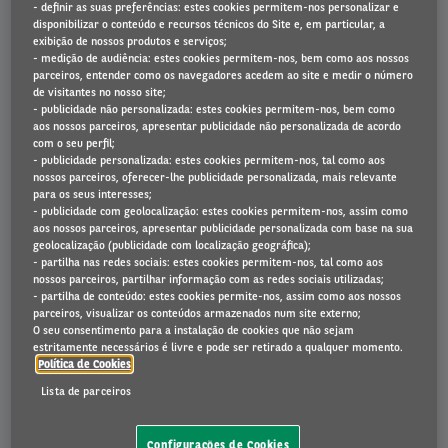
- definir as suas preferências: estes cookies permitem-nos personalizar e
disponibilizar o conteúdo e recursos técnicos do Site e, em particular, a
exibição de nossos produtos e serviços;
- medição de audiência: estes cookies permitem-nos, bem como aos nossos
parceiros, entender como os navegadores acedem ao site e medir o número
de visitantes no nosso site;
- publicidade não personalizada: estes cookies permitem-nos, bem como
Nissan Xtrail
aos nossos parceiros, apresentar publicidade não personalizada de acordo
com o seu perfil;
- publicidade personalizada: estes cookies permitem-nos, tal como aos
nossos parceiros, oferecer-lhe publicidade personalizada, mais relevante
para os seus interesses;
- publicidade com geolocalização: estes cookies permitem-nos, assim como
aos nossos parceiros, apresentar publicidade personalizada com base na sua
geolocalização (publicidade com localização geográfica);
- partilha nas redes sociais: estes cookies permitem-nos, tal como aos
nossos parceiros, partilhar informação com as redes sociais utilizadas;
- partilha de conteúdo: estes cookies permite-nos, assim como aos nossos
parceiros, visualizar os conteúdos armazenados num site externo;
O seu consentimento para a instalação de cookies que não sejam
559 €
estritamente necessários é livre e pode ser retirado a qualquer momento.
Política de Cookies
Lista de parceiros
N-CONNECTA
IVA inc./mês
72 meses
-
10000 km/ano
Configurações de Cookies