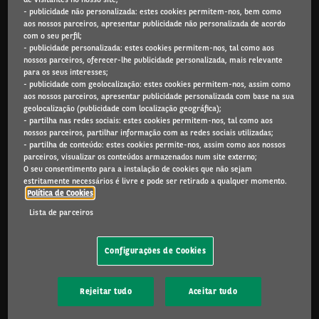
- publicidade não personalizada: estes cookies permitem-nos, bem como
Arval.com
aos nossos parceiros, apresentar publicidade não personalizada de acordo
com o seu perfil;
For the many journeys in life
- publicidade personalizada: estes cookies permitem-nos, tal como aos
nossos parceiros, oferecer-lhe publicidade personalizada, mais relevante
para os seus interesses;
- publicidade com geolocalização: estes cookies permitem-nos, assim como
aos nossos parceiros, apresentar publicidade personalizada com base na sua
PARTICULARES
geolocalização (publicidade com localização geográfica);
Campanhas
- partilha nas redes sociais: estes cookies permitem-nos, tal como aos
nossos parceiros, partilhar informação com as redes sociais utilizadas;
Renting Particulares
- partilha de conteúdo: estes cookies permite-nos, assim como aos nossos
Carros Usados
parceiros, visualizar os conteúdos armazenados num site externo;
Renting, Leasing ou Compra?
O seu consentimento para a instalação de cookies que não sejam
estritamente necessários é livre e pode ser retirado a qualquer momento.
My Arval Mobile
Política de Cookies
Porquê a Arval
Lista de parceiros
PROFISSIONAIS E PEQUENAS EMPRESAS
Configurações de Cookies
Campanhas
Ofertas Renting mais de 2 anos
Ofertas Renting menos de 2 anos
Rejeitar tudo
Aceitar tudo
Ofertas Viaturas Comerciais