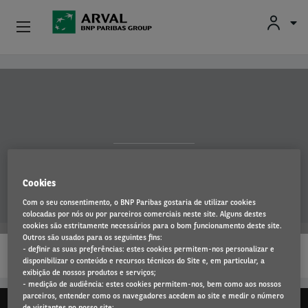
Particulares
Passar para o conteúdo principal
Profissionais E Pequenas Empresas
Médias E Grandes Empresas
Kangoo Van
Carros Usados
Cookies
Com o seu consentimento, o BNP Paribas gostaria de utilizar cookies
Parceiros
colocadas por nós ou por parceiros comerciais neste site. Alguns destes
cookies são estritamente necessários para o bom funcionamento deste site.
Outros são usados para os seguintes fins:
…
Sobre A Arval
- definir as suas preferências: estes cookies permitem-nos personalizar e
LEIA MAIS
disponibilizar o conteúdo e recursos técnicos do Site e, em particular, a
exibição de nossos produtos e serviços;
Condutores
- medição de audiência: estes cookies permitem-nos, bem como aos nossos
parceiros, entender como os navegadores acedem ao site e medir o número
de visitantes no nosso site;