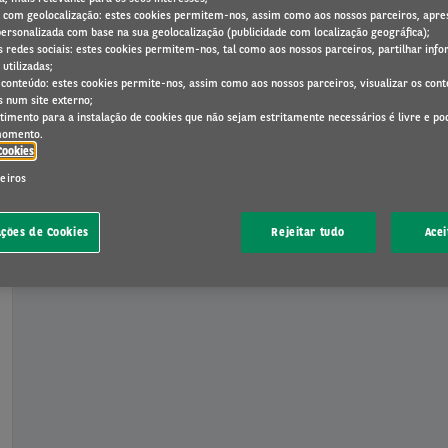
e com geolocalização: estes cookies permitem-nos, assim como aos nossos parceiros, apre
personalizada com base na sua geolocalização (publicidade com localização geográfica);
as redes sociais: estes cookies permitem-nos, tal como aos nossos parceiros, partilhar in
 utilizadas;
e conteúdo: estes cookies permite-nos, assim como aos nossos parceiros, visualizar os con
 num site externo;
timento para a instalação de cookies que não sejam estritamente necessários é livre e po
momento.
Cookies
ceiros
ações de Cookies
Rejeitar tudo
Acei