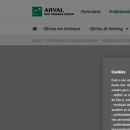
Passar para o conteúdo principal
Particulares
Profissiona
Ofertas em Destaque
Ofertas de Renting
Home
Profissionais E Pequenas Empresas
Renting Carros D
Cookies
Com o seu co
neste site. 
usados para o
- definir as
do Site e, em
- medição de
acedem ao si
- publicidad
não personal
- publicidad
personalizad