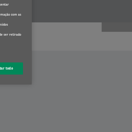
sentar
formação com as
teúdos
de ser retirado
tar tudo