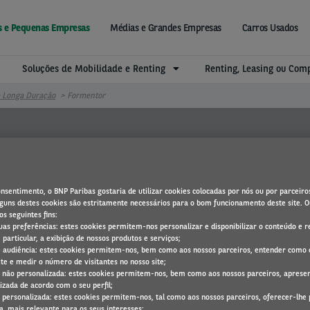
is e Pequenas Empresas
Médias e Grandes Empresas
Carros Usados
Soluções de Mobilidade e Renting
Renting, Leasing ou Co
e Longa Duração
Formentor
nsentimento, o BNP Paribas gostaria de utilizar cookies colocadas por nós ou por parceiro
Alguns destes cookies são estritamente necessários para o bom funcionamento deste site. O
s seguintes fins:
 suas preferências: estes cookies permitem-nos personalizar e disponibilizar o conteúdo e r
 particular, a exibição de nossos produtos e serviços;
Formentor
 audiência: estes cookies permitem-nos, bem como aos nossos parceiros, entender como
te e medir o número de visitantes no nosso site;
e não personalizada: estes cookies permitem-nos, bem como aos nossos parceiros, apresen
izada de acordo com o seu perfil;
e personalizada: estes cookies permitem-nos, tal como aos nossos parceiros, oferecer-lhe 
a, mais relevante para os seus interesses;