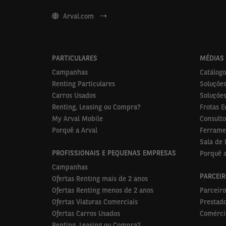
Arval.com
PARTICULARES
MÉDIAS
Campanhas
Catálogo
Renting Particulares
Soluções
Carros Usados
Soluções
Renting, Leasing ou Compra?
Frotas E
My Arval Mobile
Consulto
Porquê a Arval
Ferramen
Sala de
PROFISSIONAIS E PEQUENAS EMPRESAS
Porquê a
Campanhas
PARCEI
Ofertas Renting mais de 2 anos
Ofertas Renting menos de 2 anos
Parceiro
Ofertas Viaturas Comerciais
Prestado
Ofertas Carros Usados
Comérci
Renting, Leasing ou Compra?