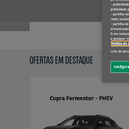
- publicidad
publicidade 
- partilha n
redes sociais
- partilha d
armazenados
O seu consen
a qualquer 
Política de 
Lista de par
OFERTAS EM DESTAQUE
Configur
Cupra Formentor - PHEV