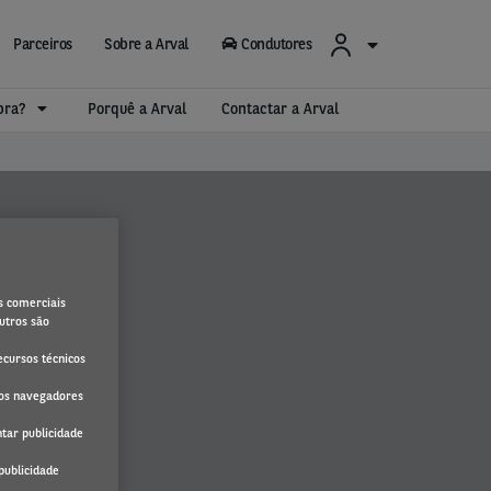
Parceiros
Sobre a Arval
Condutores
mpra?
Porquê a Arval
Contactar a Arval
s comerciais
utros são
ecursos técnicos
 os navegadores
tar publicidade
publicidade