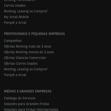
apesar do contexto desafiante.
Carros Usados
A frota de
Mid Term Renting
cresceu 48%.
Renting, Leasing ou Compra?
My Arval Mobile
Mais de 8.000 funcionários da Arval
prestam
Porquê a Arval
serviços a mais de
300.000 clientes em 30 países.
PROFISSIONAIS E PEQUENAS EMPRESAS
Campanhas
Ofertas Renting mais de 2 anos
"
Apesar de vivermos um ambiente desafiante em
Ofertas Renting menos de 2 anos
2022, a Arval continuou a apoiar com sucesso os
Ofertas Viaturas Comerciais
seus clientes graças a um modelo de negócio
Ofertas Carros Usados
resiliente e a sua capacidade de oferecer novas
Renting, Leasing ou Compra?
soluções inovadoras. Apoiada pelas fortes ambições
Porquê a Arval
estratégicas do Grupo BNP Paribas no domínio da
mobilidade, a Arval continuará a sua trajetória de
MÉDIAS E GRANDES EMPRESAS
crescimento em 2023, avançando ainda mais com a
Catálogo de Serviços
sua estratégia Arval Beyond. Continuaremos a
Soluções para Grandes Frotas
reforçar o nosso crescimento ao inovar, ao apoiar
Soluções para Frotas Internacionais