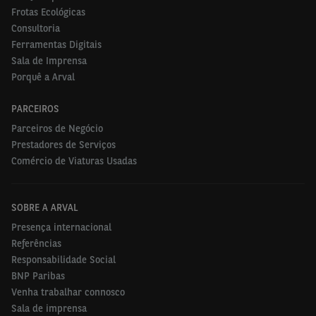
Frotas Ecológicas
ainda mais os nossos clientes na sua transição
Consultoria
energética e garantindo ofertas de mobilidade
Ferramentas Digitais
sustentável em todos os nossos países
", comenta
Sala de Imprensa
Alain van Groenendael
,
Presidente e CEO da Arval
.
Porquê a Arval
PARCEIROS
Parceiros de Negócio
Destaques de 2022
Prestadores de Serviços
Comércio de Viaturas Usadas
Alcançando o ponto intermédio do plano estratégico
Arval Beyond, a Arval demonstrou resultados fortes
em 2022. Ao longo do último ano, a empresa
SOBRE A ARVAL
continuou a liderar a indústria, lançando soluções
Presença internacional
inovadoras de mobilidade, realizando parcerias
Referências
Responsabilidade Social
estratégicas e prosseguindo os seus esforços em
BNP Paribas
matéria de RSE (Responsabilidade Social
Venha trabalhar connosco
Empresarial), especialmente no apoio aos seus
Sala de imprensa