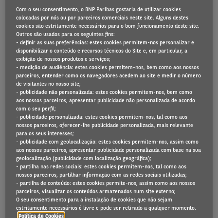
Com o seu consentimento, o BNP Paribas gostaria de utilizar cookies
colocadas por nós ou por parceiros comerciais neste site. Alguns destes
cookies são estritamente necessários para o bom funcionamento deste site.
Comunicado de Imprensa
Outros são usados para os seguintes fins:
- definir as suas preferências: estes cookies permitem-nos personalizar e
disponibilizar o conteúdo e recursos técnicos do Site e, em particular, a
9 de fevereiro 2023
exibição de nossos produtos e serviços;
- medição de audiência: estes cookies permitem-nos, bem como aos nossos
parceiros, entender como os navegadores acedem ao site e medir o número
de visitantes no nosso site;
- publicidade não personalizada: estes cookies permitem-nos, bem como
ARVAL REGISTA UM CRESCIMENTO DE 8,3%* DA
aos nossos parceiros, apresentar publicidade não personalizada de acordo
com o seu perfil;
FROTA EM ALUGUER EM 2022, NUM AMBIENTE DE
- publicidade personalizada: estes cookies permitem-nos, tal como aos
MERCADO DESAFIANTE
nossos parceiros, oferecer-lhe publicidade personalizada, mais relevante
para os seus interesses;
- publicidade com geolocalização: estes cookies permitem-nos, assim como
aos nossos parceiros, apresentar publicidade personalizada com base na sua
geolocalização (publicidade com localização geográfica);
- partilha nas redes sociais: estes cookies permitem-nos, tal como aos
Em 2022, o desempenho da Arval ultrapassou
nossos parceiros, partilhar informação com as redes sociais utilizadas;
significativamente o do mercado, apesar de um
- partilha de conteúdo: estes cookies permite-nos, assim como aos nossos
parceiros, visualizar os conteúdos armazenados num site externo;
ambiente desafiante no setor automóvel:
O seu consentimento para a instalação de cookies que não sejam
estritamente necessários é livre e pode ser retirado a qualquer momento.
1.592.024 veículos alugados
Política de Cookies