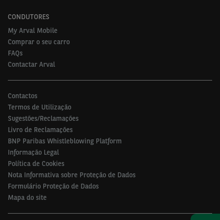
clientes na transição energética.
CONDUTORES
Celebração de grandes aquisições e parcerias:
My Arval Mobile
Comprar o seu carro
Para além das parcerias bem-sucedidas existentes
FAQs
com bancos,
players
do sector automóvel e o
Contactar Arval
parceiro histórico da Arval, a Element:
Contactos
Aquisição do Terberg Business Lease Group:
com
Termos de Utilização
esta aquisição, concluída no final de novembro de
Sugestões/Reclamações
2022, a Arval diversificou ainda mais a sua oferta
Livro de Reclamações
de produtos comerciais, tornando-se num dos
BNP Paribas Whistleblowing Platform
maiores operadores de mobilidade no mercado
Informação Legal
Política de Cookies
neerlandês, com cerca de 500 funcionários e mais
Nota Informativa sobre Proteção de Dados
de 100.000 veículos alugados
.
Formulário Proteção de Dados
Transferência das atividades de leasing
Mapa do site
operacional do BCR para a Arval na Roménia:
Com